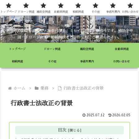
ミセイ行政書士事務所
トップページ
ドローン関連
補助金関連
自動車関連
相続関連
その他
事務所案内
お問い合わせ
大分市の特定行政書士・海事代理士 ミセイ行政書士事務所です。補助金申
請・ドローン許可・相続相談など、お気軽にご相談ください。
トップページ
ドローン関連
補助金関連
自動車関連
相続関連
その他
事務所案内
お問い合わせ
ホーム
業務
行政書士法改正の背景
行政書士法改正の背景
2025.07.12
2026.02.05
目次