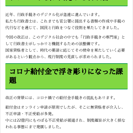
近年、行政手続きのデジタル化が急速に進んでいます。
私たち行政書士は、これまでも官公署に提出する書類の作成や手続の
代行などを通じて、国民と行政をつなぐ役割を果たしてきました。
今回の改正は、このデジタル社会の中でも「行政手続きの専門家」と
して行政書士がしっかりと機能するための法整備です。
国家資格者として、時代の要請に応じてその使命を果たしていく必要
があるという観点から、現行制度の見直しが求められました。
コロナ給付金で浮き彫りになった課
題
改正の背景には、コロナ禍での給付金手続きの混乱もあります。
給付金はオンライン申請が原則でしたが、そこに無資格者が介入し、
不正申請・不正受給が多発。
中には22億円にものぼる不正受給が報道され、制度趣旨が大きく損な
われる事態にまで発展しました。