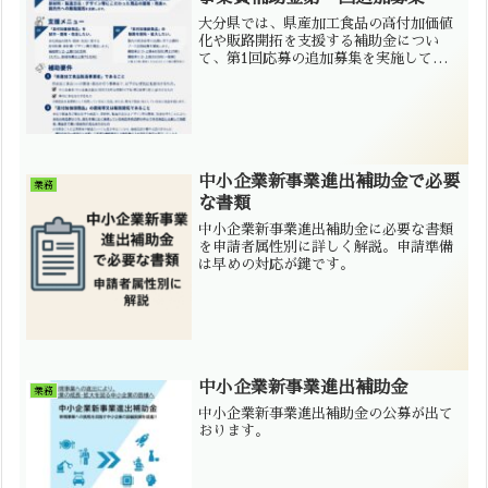
大分県では、県産加工食品の高付加価値
化や販路開拓を支援する補助金につい
て、第1回応募の追加募集を実施していま
す。高付加価値商品の開発、商談会出
展、販路開拓等を検討している食品事業
者の方は、ミセイ行政書士事務所へご相
談ください。
中小企業新事業進出補助金で必要
業務
な書類
中小企業新事業進出補助金に必要な書類
を申請者属性別に詳しく解説。申請準備
は早めの対応が鍵です。
中小企業新事業進出補助金
業務
中小企業新事業進出補助金の公募が出て
おります。