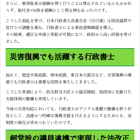
さらに、無資格者が報酬を得て行うことは禁止されているにもかかわ
らず、給付金の6割を報酬として得る例もあったのです。
こうした混乱を受け、日本行政書士会連合会（日行連）は国会議員や
官庁との調整を重ね、行政書士による事前書類確認を導入。
その結果、適正な申請と受給が可能になり、政府から高い評価を受け
ました。
災害復興でも活躍する行政書士
加えて、能登半島地震、熊本地震、東日本大震災など、災害復興の場
面でも行政書士は重要な役割を果たしてきました。
こうした実績により、防災担当大臣との協定締結、他団体に先駆けた
支援体制の整備も実現しています。
今後の災害対応においても、行政書士がデジタル基盤の整備を担う存
在として、迅速かつ的確な復興支援を行えるようにするためにも、法
制度の強化が求められていたのです。
超党派の議員連携で実現した法改正