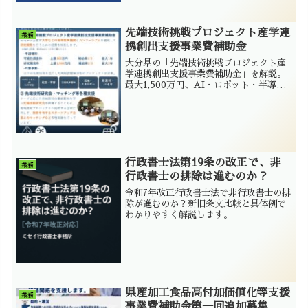
先端技術挑戦プロジェクト産学連
業務
携創出支援事業費補助金
大分県の「先端技術挑戦プロジェクト産
学連携創出支援事業費補助金」を解説。
最大1,500万円、AI・ロボット・半導体
などの研究開発を支援。大学連携が必須
の高度補助金で、申請ポイントや行政書
士サポート内容も紹介。
行政書士法第19条の改正で、非
業務
行政書士の排除は進むのか？
令和7年改正行政書士法で非行政書士の排
除が進むのか？新旧条文比較と具体例で
わかりやすく解説します。
県産加工食品高付加価値化等支援
業務
事業費補助金第一回追加募集