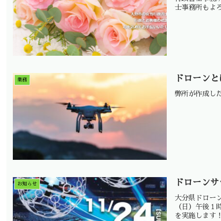
士事務所もよ
ドローンと
業務
弊所が作成し
ドローンサ
お知らせ
大分県ドローン
（日）午後１
を実施します