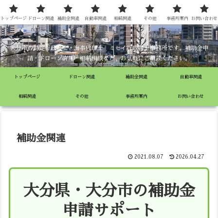
ミセイ行政書士事務所
トップページ
ドローン関連
補助金関連
自動車関連
相続関連
その他
事務所案内
お問い合わせ
大分市の特定行政書士・海事代理士 ミセイ行政書士事務所です。補助金申
請・ドローン許可・相続相談など、お気軽にご相談ください。
トップページ
ドローン関連
補助金関連
自動車関連
相続関連
その他
事務所案内
お問い合わせ
補助金関連
2021.08.07
2026.04.27
大分県・大分市の補助金
申請サポート