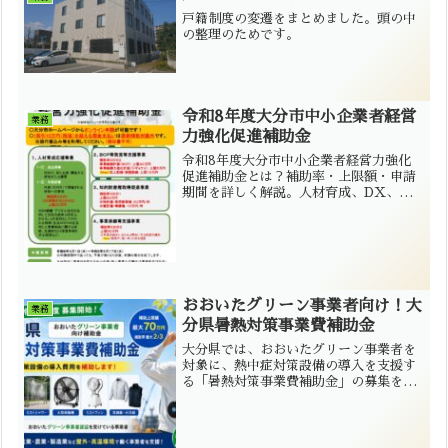
戸籍制度の変遷をまとめました。頭の中
の整理のためです。
令和8年度大分市中小企業者経営
業務
力強化促進補助金
令和8年度大分市中小企業者経営力強化
促進補助金とは？補助率・上限額・申請
期間を詳しく解説。人材育成、DX、
BCP、知財、事業承継に活用可能。行政
書士による申請サポートも対応。
おおいたグリーン事業者向け！大
業務
分県暑熱対策事業費補助金
大分県では、おおいたグリーン事業者を
対象に、熱中症対策設備の導入を支援す
る「暑熱対策事業費補助金」の募集を開
始しています。空調服、水冷服、スポッ
トクーラー、ミストファン等の導入費用
を補助。ミセイ行政書士事務所が補助金
申請をサポートいたします。