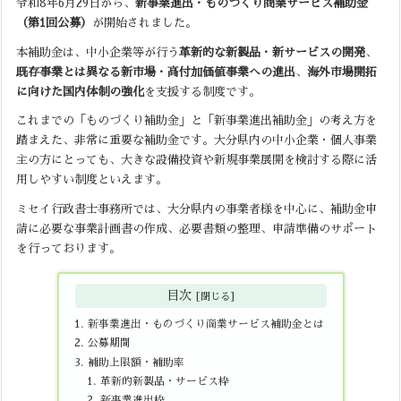
令和8年6月29日から、
新事業進出・ものづくり商業サービス補助金
（第1回公募）
が開始されました。
本補助金は、中小企業等が行う
革新的な新製品・新サービスの開発
、
既存事業とは異なる新市場・高付加価値事業への進出
、
海外市場開拓
に向けた国内体制の強化
を支援する制度です。
これまでの「ものづくり補助金」と「新事業進出補助金」の考え方を
踏まえた、非常に重要な補助金です。大分県内の中小企業・個人事業
主の方にとっても、大きな設備投資や新規事業展開を検討する際に活
用しやすい制度といえます。
ミセイ行政書士事務所では、大分県内の事業者様を中心に、補助金申
請に必要な事業計画書の作成、必要書類の整理、申請準備のサポート
を行っております。
目次
新事業進出・ものづくり商業サービス補助金とは
公募期間
補助上限額・補助率
革新的新製品・サービス枠
新事業進出枠