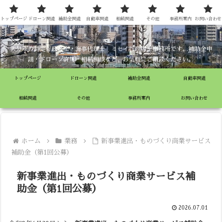
ミセイ行政書士事務所
トップページ
ドローン関連
補助金関連
自動車関連
相続関連
その他
事務所案内
お問い合わせ
大分市の特定行政書士・海事代理士 ミセイ行政書士事務所です。補助金申
請・ドローン許可・相続相談など、お気軽にご相談ください。
トップページ
ドローン関連
補助金関連
自動車関連
相続関連
その他
事務所案内
お問い合わせ
ホーム
業務
新事業進出・ものづくり商業サービス
補助金（第1回公募）
新事業進出・ものづくり商業サービス補
助金（第1回公募）
2026.07.01