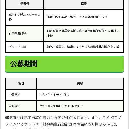
事業枠
概要
革新的新製品・サービス
革新的な新製品・新サービス開発の取組を支援
枠
既存事業とは異なる新市場・高付加価値事業への進出を
新事業進出枠
支援
グローバル枠
海外市場開拓、輸出に向けた国内の輸出体制強化を支援
公募期間
項目
内容
公募開始
令和8年6月29日（月）
申請締切
令和8年9月30日（水）18時まで
締切直前は電子申請が混み合う可能性があります。また、GビズIDプ
ライムアカウントや一般事業主行動計画の準備にも時間がかかるた