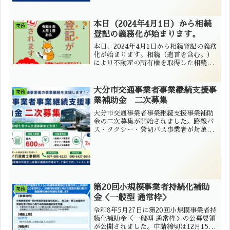
本日（2024年4月1日）から相続
業務
登記の義務化が始まります。
本日、2024年4月1日から相続登記の義務
化が始まります。相続（遺言を含む。）
により不動産の所有権を取得した相続人
は、自己のために相続の開始があったこ
とを知り、かつ、その不動産の所有権を
取得したことを知った日から３年以内に
大分市交通事業者事業継続支援事
業務
相続登記の申請をすることが義務付けら
業補助金 二次募集
れました。
大分市交通事業者事業継続支援事業補助
金の二次募集が開始されました。路線バ
ス・タクシー・貸切バス事業者が対象
で、補助率は3分の2、上限は最大600万
円。申請期限は令和8年7月31日です。ミ
セイ行政書士事務所が申請・事業計画書
作成をサポートします。
第20回小規模事業者持続化補助
業務
金＜一般型 通常枠＞
令和8年5月27日に第20回小規模事業者持
続化補助金＜一般型 通常枠＞の公募要領
が公開されました。申請締切は12月15