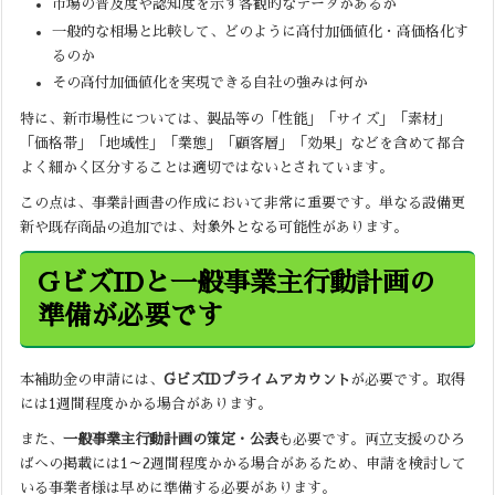
市場の普及度や認知度を示す客観的なデータがあるか
一般的な相場と比較して、どのように高付加価値化・高価格化す
るのか
その高付加価値化を実現できる自社の強みは何か
特に、新市場性については、製品等の「性能」「サイズ」「素材」
「価格帯」「地域性」「業態」「顧客層」「効果」などを含めて都合
よく細かく区分することは適切ではないとされています。
この点は、事業計画書の作成において非常に重要です。単なる設備更
新や既存商品の追加では、対象外となる可能性があります。
GビズIDと一般事業主行動計画の
準備が必要です
本補助金の申請には、
GビズIDプライムアカウント
が必要です。取得
には1週間程度かかる場合があります。
また、
一般事業主行動計画の策定・公表
も必要です。両立支援のひろ
ばへの掲載には1～2週間程度かかる場合があるため、申請を検討して
いる事業者様は早めに準備する必要があります。