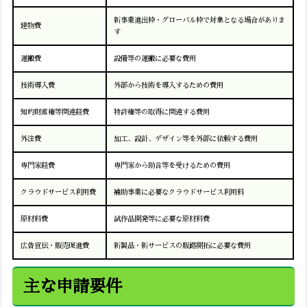
新事業進出枠・グローバル枠で対象となる場合がありま
建物費
す
運搬費
設備等の運搬に必要な費用
技術導入費
外部から技術を導入するための費用
知的財産権等関連経費
特許権等の取得に関連する費用
外注費
加工、設計、デザイン等を外部に依頼する費用
専門家経費
専門家から助言等を受けるための費用
クラウドサービス利用費
補助事業に必要なクラウドサービス利用料
原材料費
試作品開発等に必要な原材料費
広告宣伝・販売促進費
新製品・新サービスの販路開拓に必要な費用
主な申請要件