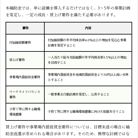
本補助金では、単に設備を導入するだけではなく、3～5年の事業計画
を策定し、一定の成長・賃上げ要件を満たす必要があります。
要件
内容
付加価値額の年平均成長率4.0％以上の増加を見込む事業
付加価値額要件
計画を策定すること
一人当たり給与支給総額の年平均成長率3.5％以上の増加
賃上げ要件
を目指すこと
事業場内最低賃金を地域別最低賃金より30円以上高い水準
事業場内最低賃金要件
とすること
ワークライフバランス
一般事業主行動計画を策定し、公表すること
要件
子育て等に関する職場
子育て等に関する職場環境整備に向けた取組を行うこと
環境整備
賃上げ要件や事業場内最低賃金要件については、目標未達の場合に補
助金返還が求められる場合があります。そのため、無理な計画ではな