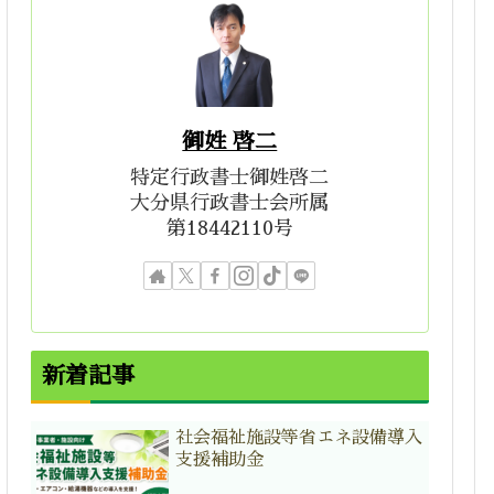
御姓 啓二
特定行政書士御姓啓二
大分県行政書士会所属
第18442110号
新着記事
社会福祉施設等省エネ設備導入
支援補助金