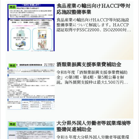
食品産業の輸出向けHACCP等対
業務
応施設整備事業
食品産業の輸出向けHACCP等対応施設
整備事業について解説します。HACCP
認証取得やFSSC22000、ISO22000対応
のための施設改修・設備導入を支援する
補助金です。対象者、補助率、公募期
間、申請時の注意点を大分県の行政書士
が分かりやすくご紹介します。
酒類業振興支援事業費補助金
業務
令和8年度「酒類業振興支援事業費補助
金」の第3期・第4期・第5期公募を解
説。海外展開支援枠は最大1,500万円、
新市場開拓支援枠は最大500万円。対象
者、補助率、対象経費、申請期限、Jグラ
ンツ申請の注意点を大分市のミセイ行政
書士事務所が紹介します。
大分県外国人労働者等就業環境等
業務
整備促進補助金
令和８年度大分県外国人労働者等就業環