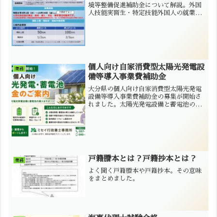
境等整備促進補助金について解説。外国
人技能実習生・特定技能外国人の就業環
境改善、日本語教育、翻訳機導入などが
対象です。大分市のミセイ行政書士事務
所が申請をサポートいたします。
個人向け自家消費型太陽光発電設
業務
備等導入事業費補助金
大分県の個人向け自家消費型太陽光発電
設備等導入事業費補助金の募集が開始さ
れました。太陽光発電設備と蓄電池の導
入費用を補助する制度です。ミセイ行政
書士事務所では、高齢者の方やパソコン
操作が苦手な方、販売業者様向けに補助
金申請サポートを行っています。
戸籍謄本とは？戸籍抄本とは？
業務
よく聞く戸籍謄本や戸籍抄本。その意味
をまとめました。