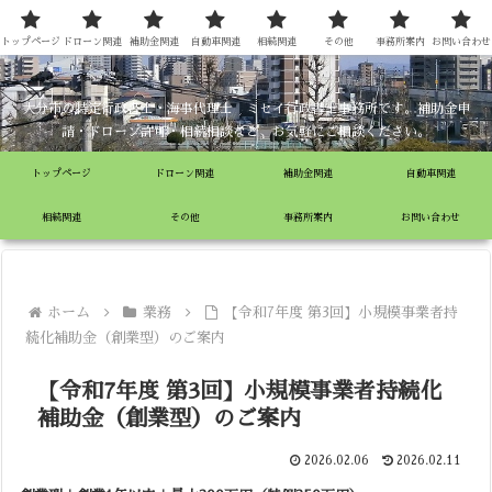
ミセイ行政書士事務所
トップページ
ドローン関連
補助金関連
自動車関連
相続関連
その他
事務所案内
お問い合わせ
大分市の特定行政書士・海事代理士 ミセイ行政書士事務所です。補助金申
請・ドローン許可・相続相談など、お気軽にご相談ください。
トップページ
ドローン関連
補助金関連
自動車関連
相続関連
その他
事務所案内
お問い合わせ
ホーム
業務
【令和7年度 第3回】小規模事業者持
続化補助金（創業型）のご案内
【令和7年度 第3回】小規模事業者持続化
補助金（創業型）のご案内
2026.02.06
2026.02.11