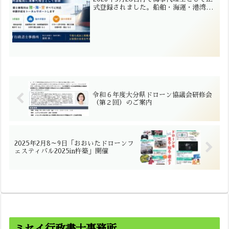
式登録されました。船舶・海運・港湾・
ドローン関連を含む「陸・海・空」の幅
広い許認可・書類作成業務に対応いたし
ます。
令和６年度大分県ドローン協議会研修会
（第２回）のご案内
2025年2月8～9日「おおいたドローンフ
ェスティバル2025in杵築」開催
ミセイ行政書士事務所