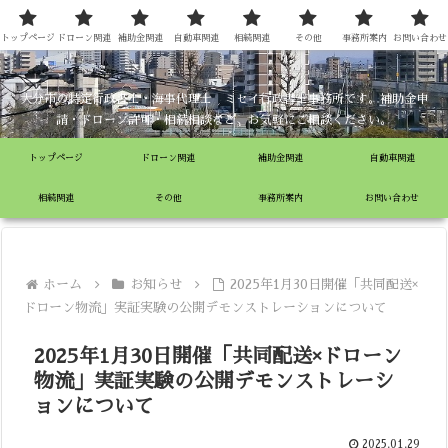
ミセイ行政書士事務所
トップページ
ドローン関連
補助金関連
自動車関連
相続関連
その他
事務所案内
お問い合わせ
大分市の特定行政書士・海事代理士 ミセイ行政書士事務所です。補助金申
請・ドローン許可・相続相談など、お気軽にご相談ください。
トップページ
ドローン関連
補助金関連
自動車関連
相続関連
その他
事務所案内
お問い合わせ
ホーム
お知らせ
2025年1月30日開催「共同配送×
ドローン物流」実証実験の公開デモンストレーションについて
2025年1月30日開催「共同配送×ドローン
物流」実証実験の公開デモンストレーシ
ョンについて
2025.01.29