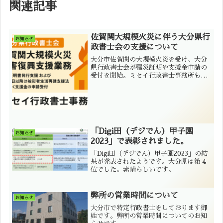
関連記事
佐賀関大規模火災に伴う大分県行
お知らせ
政書士会の支援について
大分市佐賀関の大規模火災を受け、大分
県行政書士会が罹災証明や支援金申請の
受付を開始。ミセイ行政書士事務所も会
員として被災者支援に参加し、復興を全
力で支援します。
「Digi田（デジでん）甲子園
お知らせ
2023」で表彰されました。
「Digi田（デジでん）甲子園2023」の結
果が発表されたようです。大分県は第４
位でした。素晴らしいです。
弊所の営業時間について
お知らせ
大分市で特定行政書士をしております御
姓です。弊所の営業時間についてのお知