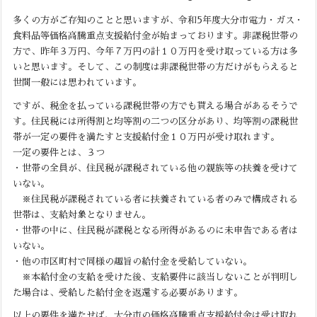
多くの方がご存知のことと思いますが、令和5年度大分市電力・ガス・
食料品等価格高騰重点支援給付金が始まっております。非課税世帯の
方で、昨年３万円、今年７万円の計１０万円を受け取っている方は多
いと思います。そして、この制度は非課税世帯の方だけがもらえると
世間一般には思われています。
ですが、税金を払っている課税世帯の方でも貰える場合があるそうで
す。住民税には所得割と均等割の二つの区分があり、均等割の課税世
帯が一定の要件を満たすと支援給付金１０万円が受け取れます。
一定の要件とは、３つ
・世帯の全員が、住民税が課税されている他の親族等の扶養を受けて
いない。
※住民税が課税されている者に扶養されている者のみで構成される
世帯は、支給対象となりません。
・世帯の中に、住民税が課税となる所得があるのに未申告である者は
いない。
・他の市区町村で同様の趣旨の給付金を受給していない。
※本給付金の支給を受けた後、支給要件に該当しないことが判明し
た場合は、受給した給付金を返還する必要があります。
以上の要件を満たせば、大分市の価格高騰重点支援給付金は受け取れ