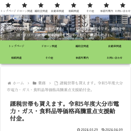
ミセイ行政書士事務所
トップページ
ドローン関連
補助金関連
自動車関連
相続関連
その他
事務所案内
お問い合わせ
大分市の特定行政書士・海事代理士 ミセイ行政書士事務所です。補助金申
請・ドローン許可・相続相談など、お気軽にご相談ください。
トップページ
ドローン関連
補助金関連
自動車関連
相続関連
その他
事務所案内
お問い合わせ
ホーム
業務
課税世帯も貰えます。令和5年度大分
市電力・ガス・食料品等価格高騰重点支援給付金。
課税世帯も貰えます。令和5年度大分市電
力・ガス・食料品等価格高騰重点支援給
付金。
2024.03.29
2024.04.09