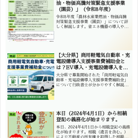
油・物価高騰対策緊急支援事業
（園芸）」（令和8年度）
令和8年度「農林水産業燃油・物価高騰
対策緊急支援事業（園芸）」について詳
しく解説します。省エネ機器の導入や園
芸用資材の購入を支援する補助金の対象
者、補助率、補助上限額、要望提出期
限、申請時の注意点を行政書士が分かり
やすくご紹介します。
【大分県】商用軽電気自動車・充
業務
電設備導入支援事業費補助金と
は？EV導入・充電設備導入を支
援！
大分県で募集開始された「商用軽電気自
動車・充電設備導入支援事業費補助金」
について行政書士が分かりやすく解説。
軽EV・充電設備導入を検討している事業
者様は必見です。ミセイ行政書士事務所
が補助金申請をサポートします。
本日（2024年4月1日）から相続
業務
登記の義務化が始まります。
本日、2024年4月1日から相続登記の義務
化が始まります。相続（遺言を含む。）
により不動産の所有権を取得した相続人