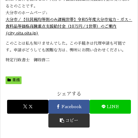
るとのことです。
大分市のホームページ↓
大分市／【住民税均等割のみ課税世帯】令和5年度大分市電力・ガス・
食料品等価格高騰重点支援給付金（10万円／1世帯）のご案内
(city.oita.oita.jp)
このことは私も知りませんでした。この手続きは代理申請も可能で
す。申請がどうしても困難な方は、弊所にお問い合わせください。
特定行政書士 御姓啓二
業務
シェアする
X
Facebook
LINE
コピー