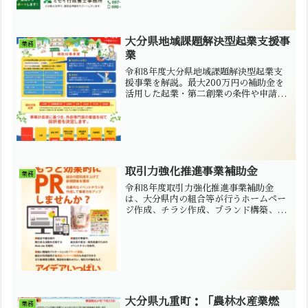
金申請サポートを行っています。
大分県地域課題解決型起業支援事
業務
業
令和8年度大分県地域課題解決型起業支
援事業を解説。最大200万円の補助金を
活用した起業・第二創業の条件や申請方
法、採択されるポイントを行政書士が分
かりやすく解説します。
取引力強化推進事業補助金
業務
令和8年度取引力強化推進事業補助金
は、大分県内の組合等が行うホームペー
ジ作成、チラシ作成、ブランド構築、受
注促進等を支援する補助金です。補助上
限50万円、補助率2/3。ミセイ行政書士
事務所が申請書類作成をサポートしま
す。
大分県九重町：「農林水産業燃
業務