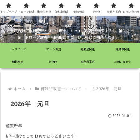
ミセイ行政書士事務所
トップページ
ドローン関連
補助金関連
自動車関連
相続関連
その他
事務所案内
お問い合わせ
大分市の特定行政書士・海事代理士 ミセイ行政書士事務所です。補助金申
請・ドローン許可・相続相談など、お気軽にご相談ください。
トップページ
ドローン関連
補助金関連
自動車関連
相続関連
その他
事務所案内
お問い合わせ
ホーム
御姓行政書士について
2026年 元旦
2026年 元旦
2026.01.01
謹賀新年
新年明けましておめでとうございます。