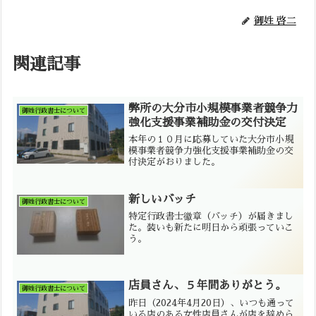
御姓 啓二
関連記事
弊所の大分市小規模事業者競争力
御姓行政書士について
強化支援事業補助金の交付決定
本年の１０月に応募していた大分市小規
模事業者競争力強化支援事業補助金の交
付決定がおりました。
新しいバッチ
御姓行政書士について
特定行政書士徽章（バッチ）が届きまし
た。装いも新たに明日から頑張っていこ
う。
店員さん、５年間ありがとう。
御姓行政書士について
昨日（2024年4月20日）、いつも通って
いる店のある女性店員さんが店を辞めら