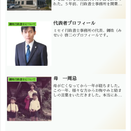
れた。５年前、行政書士事務所を開業し
た頃に知り合った。いつも笑顔で明るく
接してくれて、本当に嬉しかった。仕事
で行き詰ったとき、辛いとき、何度この
店員さんの笑顔と優...
代表者プロフィール
御姓行政書士について
ミセイ行政書士事務所の代表、御姓（み
せい）啓二のプロフィールです。
母 一周忌
御姓行政書士について
母が亡くなってから一年が経ちました。
この一年、様々な方からお悔やみと励ま
しの言葉をいただきました。本当にあり
がとうございました。