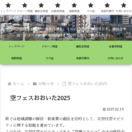
ミセイ行政書士事務所
トップページ
ドローン関連
補助金関連
自動車関連
相続関連
その他
事務所案内
お問い合わせ
大分市の特定行政書士・海事代理士 ミセイ行政書士事務所です。補助金申
請・ドローン許可・相続相談など、お気軽にご相談ください。
トップページ
ドローン関連
補助金関連
自動車関連
相続関連
その他
事務所案内
お問い合わせ
ホーム
お知らせ
空フェスおおいた2025
空フェスおおいた2025
2025.02.19
県では地域課題の解決・新産業の創出を目的として、次世代空モビリ
ティに関する取組を進めています。
このたび、次世代空モビリティである“空飛ぶクルマ”や大分県防災