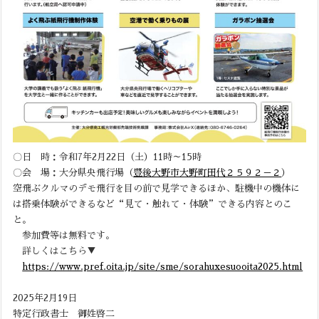
〇日 時：令和7年2月22日（土）11時～15時
〇会 場：大分県央飛行場（
豊後大野市大野町田代２５９２－２
）
空飛ぶクルマのデモ飛行を目の前で見学できるほか、駐機中の機体に
は搭乗体験ができるなど“見て・触れて・体験”できる内容とのこ
と。
参加費等は無料です。
詳しくはこちら▼
https://www.pref.oita.jp/site/sme/sorahuxesuooita2025.html
2025年2月19日
特定行政書士 御姓啓二