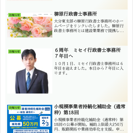
柳原行政書士事務所
お知らせ
大分東支部の柳原行政書士事務所のホー
ムページをリンクいたしました。柳原行
政書士事務所とは建設業業務で提携して
おります。弊所とともに柳原行政書士事
務所もよろしくお願いいたします。
６周年 ミセイ行政書士事務所
お知らせ
７年目へ
１０月１日、ミセイ行政書士事務所は６
年目を迎えました。本日から７年目に入
ります。
小規模事業者持続化補助金（通常
お知らせ
枠）第18回
小規模事業者持続化補助金（通常枠）第
18回の公募が開始。補助上限最大250万
円、販路開拓や業務効率化を支援。申請