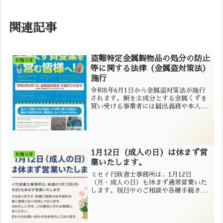
関連記事
盗難特定金属製物品の処分の防止
お知らせ
等に関する法律（金属盗対策法）
施行
令和8年6月1日から金属盗対策法が施行
されます。銅を主成分とする金属くずを
買い受ける事業者には届出義務や本人確
認義務が課されます。大分県の事業者向
けに分かりやすく解説します。
1月12日（成人の日）は休まず営
お知らせ
業いたします。
ミセイ行政書士事務所は、1月12日
（月・成人の日）も休まず通常営業いた
します。祝日中のご相談や各種手続きの
ご依頼もお気軽にお問い合わせくださ
い。