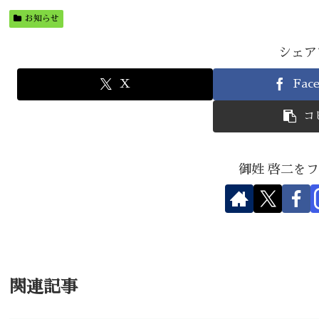
お知らせ
シェア
X
Fac
コ
御姓 啓二を
関連記事