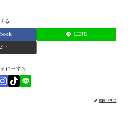
する
ebook
LINE
ピー
フォローする
御姓 啓二